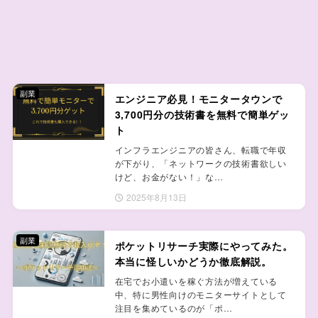
副業
エンジニア必見！モニタータウンで
3,700円分の技術書を無料で簡単ゲッ
ト
インフラエンジニアの皆さん、転職で年収
が下がり、「ネットワークの技術書欲しい
けど、お金がない！」な…
2025年8月13日
副業
ポケットリサーチ実際にやってみた。
本当に怪しいかどうか徹底解説。
在宅でお小遣いを稼ぐ方法が増えている
中、特に男性向けのモニターサイトとして
注目を集めているのが「ポ…